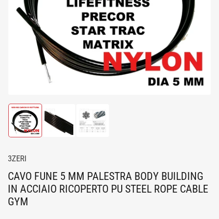
media
1
in
dialogo
modale
Carica
Carica
Carica
immagine
immagine
immagine
1
2
3
in
in
in
visualizzazione
visualizzazione
visualizzazione
3ZERI
Raccolta
Raccolta
Raccolta
CAVO FUNE 5 MM PALESTRA BODY BUILDING
IN ACCIAIO RICOPERTO PU STEEL ROPE CABLE
GYM