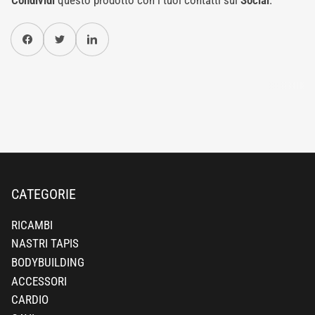
Condividi
questo prodotto con i tuoi contatti sui
Social
.
Condividi su Facebook
Twitter
Condividi su Pinterest
CATEGORIE
RICAMBI
NASTRI TAPIS
BODYBUILDING
ACCESSORI
CARDIO