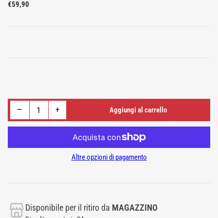
Prezzo
€59,90
standard
Riduci quantità per CAVO PER MACCHINE LIFEFITNESS - Cable, BE-BE, T2, LifeFitness - OEM: 6773501
Aumenta quantità per CAVO PER MACCHINE LIFEFITNESS - Cable, BE-BE, T2, LifeFitness - OEM: 6773501
−
+
Aggiungi al carrello
Quantità
Altre opzioni di pagamento
Disponibile per il ritiro da
MAGAZZINO