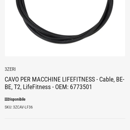
media
1
in
dialogo
modale
3ZERI
CAVO PER MACCHINE LIFEFITNESS - Cable, BE-
BE, T2, LifeFitness - OEM: 6773501
Disponibile
SKU:
3ZCAV-LF36