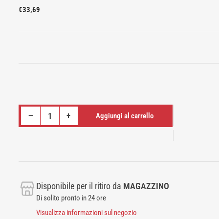
Prezzo
€33,69
standard
Riduci quantità per CAVO PER MACCHINE TECHNOGYM ISOTONIC LINE - Abdominal Crunch ROM
Aumenta quantità per CAVO PER MACCHINE TECHNOGYM ISOTONIC LINE - Abdominal Crunch ROM
−
+
Aggiungi al carrello
Quantità
Disponibile per il ritiro da
MAGAZZINO
Di solito pronto in 24 ore
Visualizza informazioni sul negozio