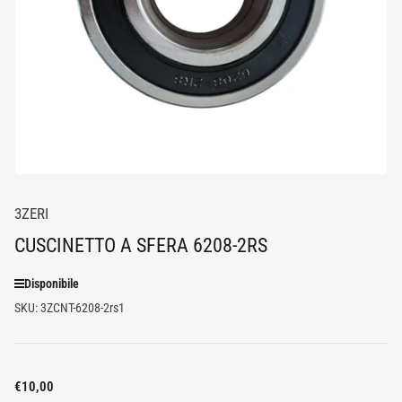
media
1
in
dialogo
modale
3ZERI
CUSCINETTO A SFERA 6208-2RS
Disponibile
SKU:
3ZCNT-6208-2rs1
Prezzo
€10,00