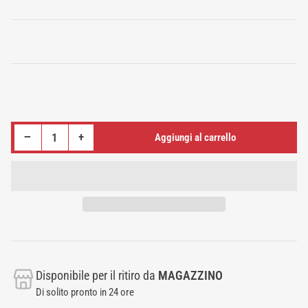
standard
Riduci quantità per CUSCINETTO A SFERA 6208-2RS
Aumenta quantità per CUSCINETTO A SFERA 6208-2RS
−
+
Aggiungi al carrello
Quantità
Disponibile per il ritiro da
MAGAZZINO
Di solito pronto in 24 ore