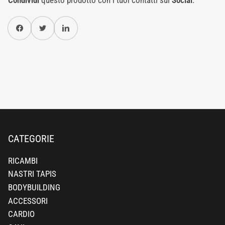
Condividi
questo prodotto con i tuoi contatti sui
Social
.
Condividi su Facebook
Twitter
Condividi su Pinterest
CATEGORIE
RICAMBI
NASTRI TAPIS
BODYBUILDING
ACCESSORI
CARDIO