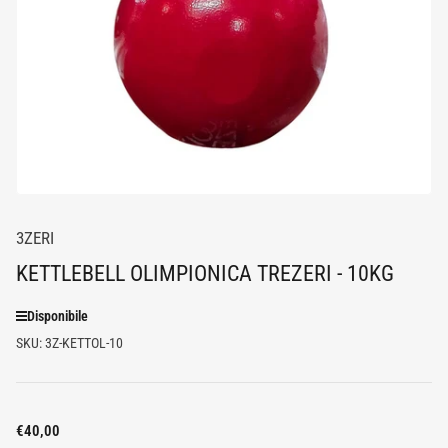
media
1
in
dialogo
modale
3ZERI
KETTLEBELL OLIMPIONICA TREZERI - 10KG
Disponibile
SKU:
3Z-KETTOL-10
Prezzo
€40,00