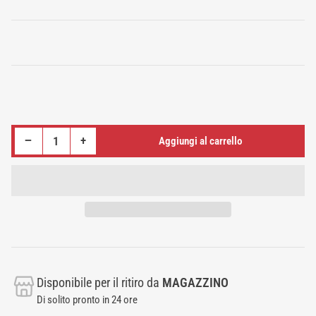
standard
Riduci quantità per KETTLEBELL OLIMPIONICA TREZERI - 10KG
Aumenta quantità per KETTLEBELL OLIMPIONICA TREZERI - 10KG
−
+
Aggiungi al carrello
Quantità
Disponibile per il ritiro da
MAGAZZINO
Di solito pronto in 24 ore