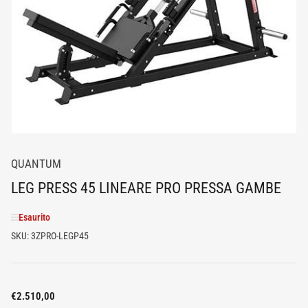
media
1
in
dialogo
modale
QUANTUM
LEG PRESS 45 LINEARE PRO PRESSA GAMBE
Esaurito
SKU:
3ZPRO-LEGP45
Prezzo
€2.510,00