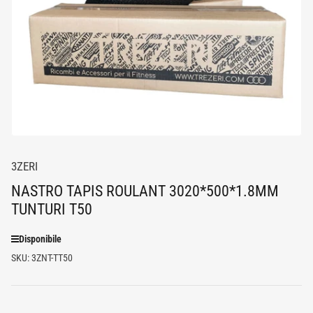
media
1
in
dialogo
modale
3ZERI
NASTRO TAPIS ROULANT 3020*500*1.8MM
TUNTURI T50
Disponibile
SKU:
3ZNT-TT50