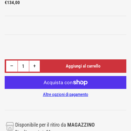
Prezzo
€134,00
standard
Riduci quantità per NASTRO TAPIS ROULANT 3450 X 540 2MM COMPATIBILE CON PANATTA ZEPHIROUS
Aumenta quantità per NASTRO TAPIS ROULANT 3450 X 540 2MM COMPATIBILE CON PANATTA ZEPHIROUS
−
+
Aggiungi al carrello
Quantità
Altre opzioni di pagamento
Disponibile per il ritiro da
MAGAZZINO