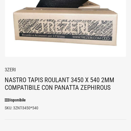
media
1
in
dialogo
modale
3ZERI
NASTRO TAPIS ROULANT 3450 X 540 2MM
COMPATIBILE CON PANATTA ZEPHIROUS
Disponibile
SKU:
3ZNT-3450*540