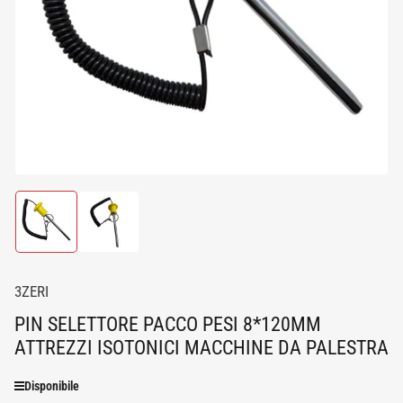
media
1
in
dialogo
modale
Carica
Carica
immagine
immagine
1
2
in
in
visualizzazione
visualizzazione
3ZERI
Raccolta
Raccolta
PIN SELETTORE PACCO PESI 8*120MM
ATTREZZI ISOTONICI MACCHINE DA PALESTRA
Disponibile