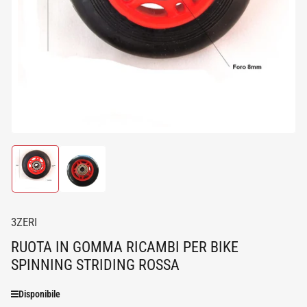
media
1
in
dialogo
modale
Carica
Carica
immagine
immagine
1
2
in
in
visualizzazione
visualizzazione
3ZERI
Raccolta
Raccolta
RUOTA IN GOMMA RICAMBI PER BIKE
SPINNING STRIDING ROSSA
Disponibile