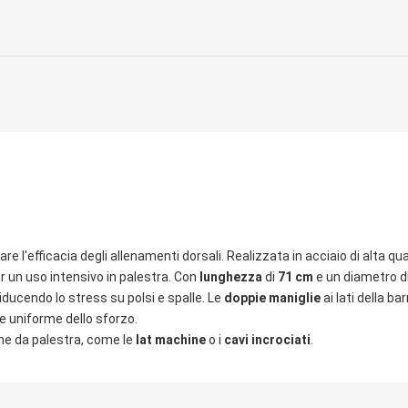
e l'efficacia degli allenamenti dorsali. Realizzata in
acciaio
di alta
qua
er un uso intensivo in palestra. Con
lunghezza
di
71 cm
e un
diametro
d
riducendo lo stress su polsi e spalle. Le
doppie maniglie
ai lati della bar
e uniforme dello sforzo.
ne
da palestra, come le
lat machine
o i
cavi
incrociati
.