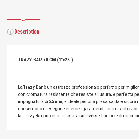
Description
TRAZY BAR 70 CM (1"x28")
La
Trazy Bar
è un attrezzo professionale perfetto per migliorar
con
cromatura resistente che resiste all'usura
, è perfetta p
impugnatura
di
26 mm
, è ideale per una presa salda e sicura 
consentono di eseguire esercizi
garantendo una distribuzion
la
Trazy
Bar
può essere
usata
su diverse tipologie di
macchi