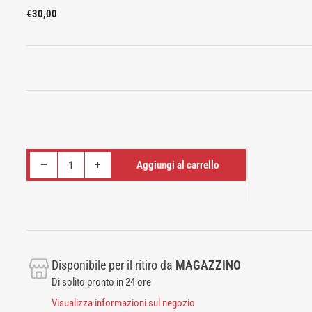
Prezzo
€30,00
standard
Riduci quantità per TRAZY BAR 70 CM DORSALI IMPUGNATURA METALLO LAT MACHINE
Aumenta quantità per TRAZY BAR 70 CM DORSALI IMPUGNATURA METALLO LAT MACHINE
−
+
Aggiungi al carrello
Quantità
Disponibile per il ritiro da
MAGAZZINO
Di solito pronto in 24 ore
Visualizza informazioni sul negozio