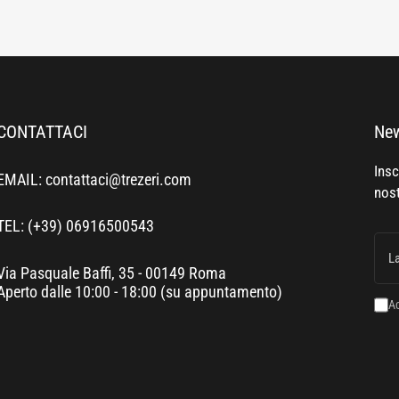
CONTATTACI
New
Insc
EMAIL: contattaci@trezeri.com
nost
TEL: (+39) 06916500543
La
tua
emai
Via Pasquale Baffi, 35 - 00149 Roma
Aperto dalle 10:00 - 18:00 (su appuntamento)
Ac