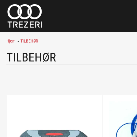
Hjem
»
TILBEHØR
K
TILBEHØR
o
l
l
e
k