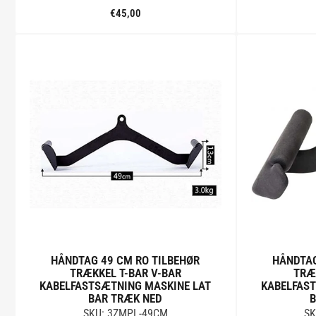
€45,00
Standard
pris
Tilføj til kurv
HÅNDTAG 49 CM RO TILBEHØR
HÅNDTAG
TRÆKKEL T-BAR V-BAR
TRÆ
KABELFASTSÆTNING MASKINE LAT
KABELFAST
BAR TRÆK NED
B
SKU: 3ZMPL-49CM
SK