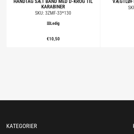
HÅNDTAG SÆT BÅND MED D-KROG TIL
VÆGTLØFT
KARABINER
SK
SKU: 3ZMF-33*130
Ledig
€10,50
Standard
pris
Tilføj til kurv
KATEGORIER