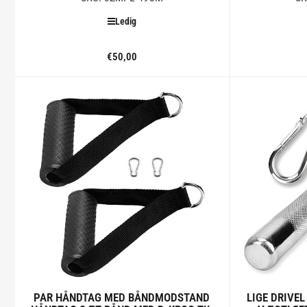
Ledig
€50,00
Standard
pris
Tilføj til kurv
PAR HÅNDTAG MED BÅNDMODSTAND
LIGE DRIVEL