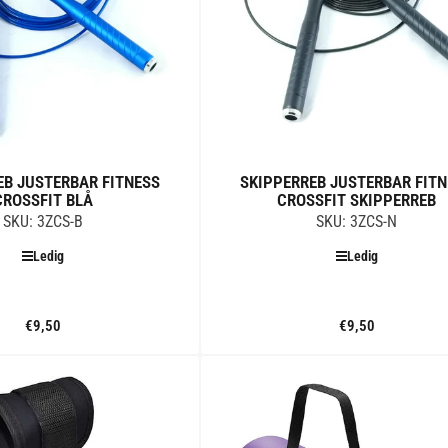
EB JUSTERBAR FITNESS
SKIPPERREB JUSTERBAR FIT
CROSSFIT BLÅ
CROSSFIT SKIPPERREB
SKU: 3ZCS-B
SKU: 3ZCS-N
Ledig
Ledig
€9,50
Standard
€9,50
Standard
pris
pris
Tilføj til kurv
Tilføj til kurv