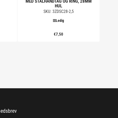
MED STÅLHÅNDTAG OG RING, 28MM
HUL
SKU: 3ZDSC28-2,5
Ledig
€7,50
Standard
pris
Tilføj til kurv
edsbrev