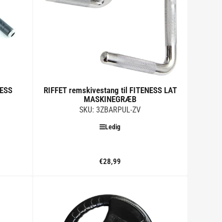
NESS
RIFFET remskivestang til FITENESS LAT
MASKINEGRÆB
SKU: 3ZBARPUL-ZV
Ledig
€28,99
Standard
pris
Tilføj til kurv