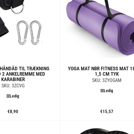
HÅNDÅD TIL TRÆKNING
YOGA MAT NBR FITNESS MAT 1
 2 ANKELREMME MED
1,5 CM TYK
KARABINER
SKU: 3ZYOGAM
SKU: 3ZCVG
Ledig
Ledig
€8,90
Standard
€15,57
Standard
pris
pris
Tilføj til kurv
Tilføj til kurv