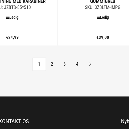
NING MED KARABINER
GUMMIGREB
U: 3ZBTD-85*510
SKU: 3ZBLTM-IMPG
Ledig
Ledig
€24,99
Standard
€39,00
Standard
pris
pris
Tilføj til kurv
Tilføj til kurv
1
2
3
4
KONTAKT OS
Nyh