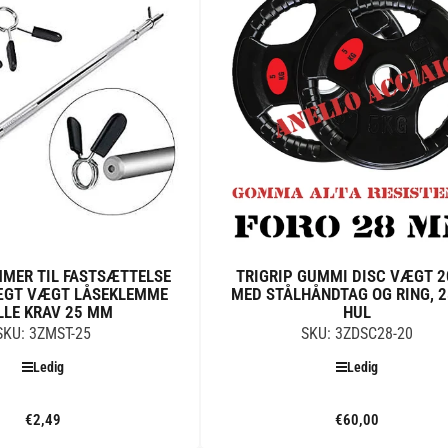
MMER TIL FASTSÆTTELSE
TRIGRIP GUMMI DISC VÆGT 2
ÆGT VÆGT LÅSEKLEMME
MED STÅLHÅNDTAG OG RING, 
LLE KRAV 25 MM
HUL
SKU: 3ZMST-25
SKU: 3ZDSC28-20
Ledig
Ledig
€2,49
Standard
€60,00
Standard
pris
pris