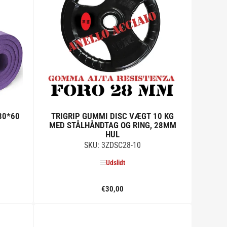
80*60
TRIGRIP GUMMI DISC VÆGT 10 KG
MED STÅLHÅNDTAG OG RING, 28MM
HUL
SKU: 3ZDSC28-10
Udslidt
€30,00
Standard
pris
Udslidt