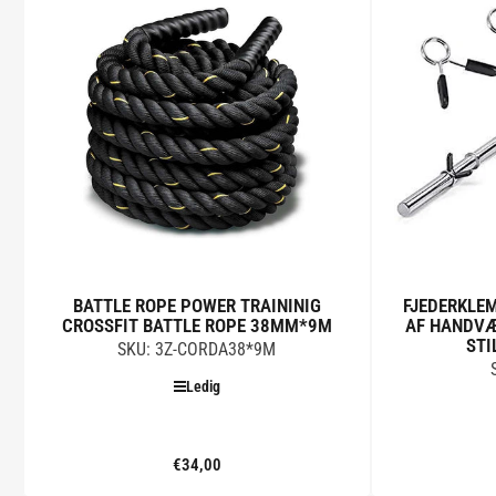
BATTLE ROPE POWER TRAININIG
FJEDERKLE
CROSSFIT BATTLE ROPE 38MM*9M
AF HANDV
STI
SKU: 3Z-CORDA38*9M
Ledig
€34,00
Standard
pris