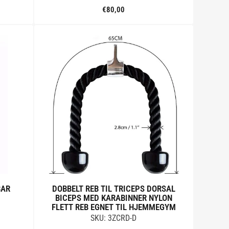
€80,00
Standard
pris
Tilføj til kurv
BAR
DOBBELT REB TIL TRICEPS DORSAL
BICEPS MED KARABINNER NYLON
FLETT REB EGNET TIL HJEMMEGYM
SKU: 3ZCRD-D