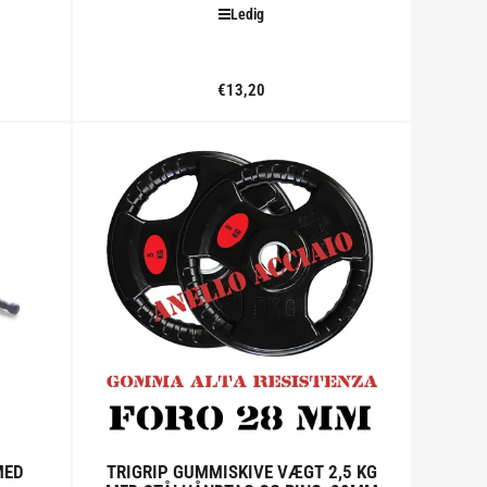
Ledig
€13,20
Standard
pris
Tilføj til kurv
MED
TRIGRIP GUMMISKIVE VÆGT 2,5 KG