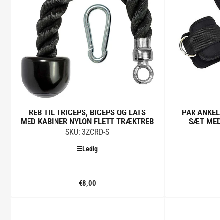
REB TIL TRICEPS, BICEPS OG LATS
PAR ANKEL
MED KABINER NYLON FLETT TRÆKTREB
SÆT MED
SKU: 3ZCRD-S
Ledig
€8,00
Standard
pris
Tilføj til kurv