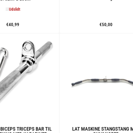
Udslidt
€40,99
Standard
€50,00
Standard
pris
pris
Udslidt
Tilføj til kurv
 BICEPS TRICEPS BAR TIL
LAT MASKINE STANGSTANG 