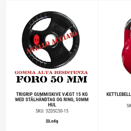
Tilføj til kurv
TRIGRIP GUMMISKIVE VÆGT 15 KG
KETTLEBELL
MED STÅLHÅNDTAG OG RING, 50MM
HUL
SK
SKU: 3ZDSC50-15
Ledig