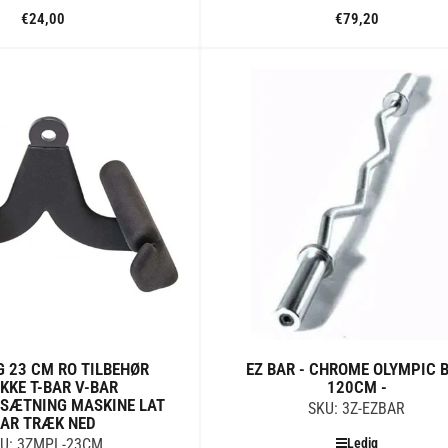
€24,00
Standard
€79,20
Standard
pris
pris
Tilføj til kurv
Tilføj til kurv
 23 CM RO TILBEHØR
EZ BAR - CHROME OLYMPIC 
KKE T-BAR V-BAR
120CM -
SÆTNING MASKINE LAT
SKU: 3Z-EZBAR
AR TRÆK NED
Ledig
U: 3ZMPL-23CM