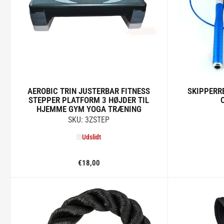
t
i
o
n
AEROBIC TRIN JUSTERBAR FITNESS
SKIPPERR
:
STEPPER PLATFORM 3 HØJDER TIL
HJEMME GYM YOGA TRÆNING
SKU: 3ZSTEP
Udslidt
€18,00
Standard
pris
Udslidt