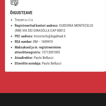
ÕIGUSTEAVE
Trezeri s.r.l.s
Registreeritud kontori aadress:
GUIDONIA MONTECELIO
(RM) VIA DEI GIRASOLI,6 CAP 00012
PEC aadress:
trezerisrls@legalmail.it
REA number:
RM – 1609410
Maksukood ja nr. registreerimine
ettevõtteregistris:
15713091005
Ainudirektor:
Paolo Bellucci
Ettevõtte esindaja:
Paolo Bellucci