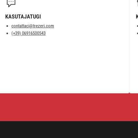
KASUTAJATUGI
contattaci@trezeri.com
(+39) 06916500543