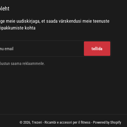
oleht
uge meie uudiskirjaga, et saada värskendusi meie teenuste
ripakkumiste kohta
l
tellida
õustun saama reklaammeile.
© 2026,
Trezeri - Ricambi e accesori per il fitness
- Powered by Shopify