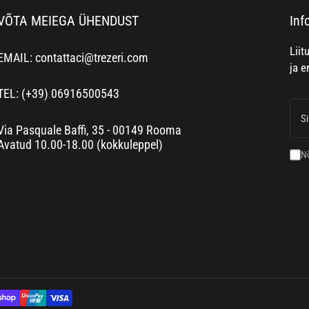
VÕTA MEIEGA ÜHENDUST
Inf
Liit
EMAIL: contattaci@trezeri.com
ja e
TEL: (+39) 06916500543
Sinu
emai
Via Pasquale Baffi, 35 - 00149 Rooma
Avatud 10.00-18.00 (kokkuleppel)
N