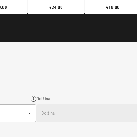
0,00
€24,00
€18,00
Standardna
Standardna
Standardna
cena
cena
cena
ošen
Dodaj v
Ponošen
voziček
Dolžina