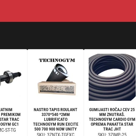
ošen
RATNIM
NASTRO TAPIS ROULANT
GUMIJASTI ROČAJ CEV 25
M PREMIKOM
3370*540 *2MM
MM ZNUTRAŠ.
 STAR TRAC
LUBRIFICATO
TECHNOGYM CARDIO GYM
NOGYM GC1
TECHNOGYM RUN EXCITE
OPREMA PANATTA STAR
500 700 900 NOW UNITY
TRAC JHT
MC-ST-TG
SKU: 3ZNTX-TGEXC
SKU: 3ZIMP-25