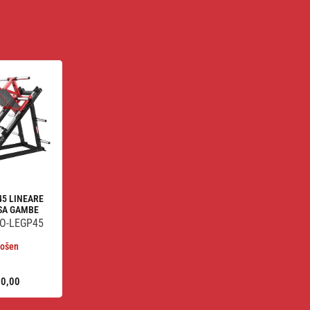
45 LINEARE
SA GAMBE
RO-LEGP45
ošen
10,00
Standardna
cena