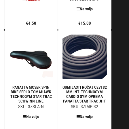
Na voljo
€4,50
€15,00
Standardna
Standardna
cena
cena
Ponošen
Dodaj v
voziček
PANATTA MOSER SPIN
GUMIJASTI ROČAJ CEVI 32
BIKE SEDLO TOMAHAWK
MM INT. TECHNOGYM
TECHNOGYM STAR TRAC
CARDIO GYM OPREMA
SCHWINN LINE
PANATTA STAR TRAC JHT
SKU: 3ZSLA-N
SKU: 3ZIMP-32
Na voljo
Na voljo