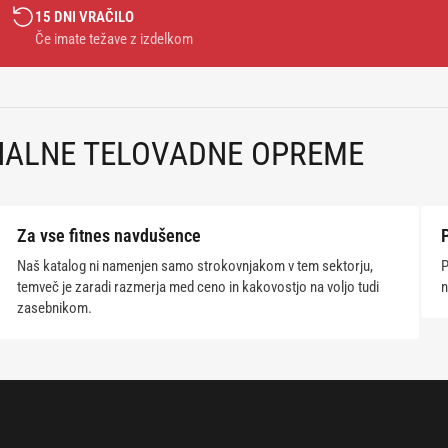
15 DNI VRAČILO
Če imate težave z izdelkom
NALNE TELOVADNE OPREME
Za vse fitnes navdušence
Naš katalog ni namenjen samo strokovnjakom v tem sektorju,
P
temveč je zaradi razmerja med ceno in kakovostjo na voljo tudi
n
zasebnikom.