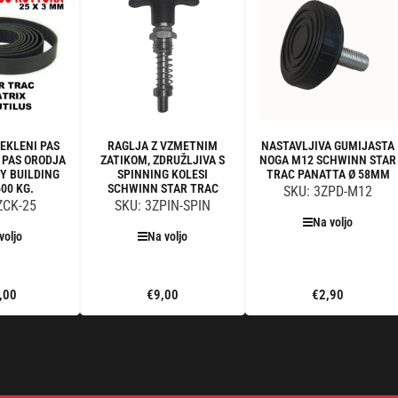
JEKLENI PAS
RAGLJA Z VZMETNIM
NASTAVLJIVA GUMIJASTA
 PAS ORODJA
ZATIKOM, ZDRUŽLJIVA S
NOGA M12 SCHWINN STAR
Y BUILDING
SPINNING KOLESI
TRAC PANATTA Ø 58MM
00 KG.
SCHWINN STAR TRAC
SKU: 3ZPD-M12
ZCK-25
SKU: 3ZPIN-SPIN
Na voljo
voljo
Na voljo
,00
€9,00
€2,90
Standardna
Standardna
Standardna
cena
cena
cena
aj v
Dodaj v
Dodaj v
iček
voziček
voziček