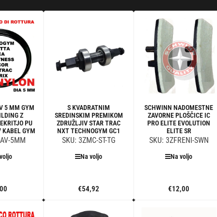
V 5 MM GYM
S KVADRATNIM
SCHWINN NADOMESTNE
ILDING Z
SREDINSKIM PREMIKOM
ZAVORNE PLOŠČICE IC
EKRITJO PU
ZDRUŽLJIV STAR TRAC
PRO ELITE EVOLUTION
V KABEL GYM
NXT TECHNOGYM GC1
ELITE SR
CAV-5MM
SKU: 3ZMC-ST-TG
SKU: 3ZFRENI-SWN
voljo
Na voljo
Na voljo
,00
€54,92
€12,00
Standardna
Standardna
Standardna
cena
cena
cena
aj v
Dodaj v
Dodaj v
iček
voziček
voziček